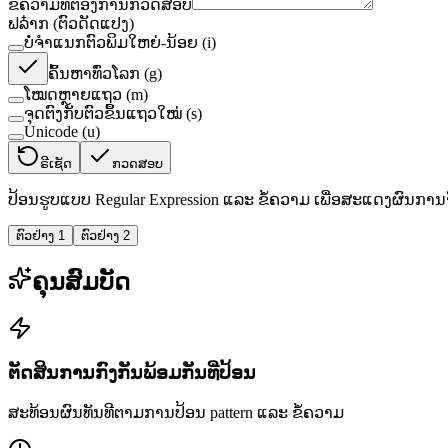
ຂໍ້ຄວາມທີ່ຕ້ອງການກວດສອບ
ຟລ໋າກ (ຕົວດັດແປງ)
ບໍ່ຈຳແນກຕົວພິມໃຫຍ່-ນ້ອຍ (i)
ຄົ້ນຫາທົ່ວໂລກ (g)
ໂໝດຫຼາຍແຖວ (m)
ຈຸດຕົງກັບຕົວຂຶ້ນແຖວໃໝ່ (s)
Unicode (u)
ຣີເຊັດ
ກວດສອບ
ປ້ອນຮູບແບບ Regular Expression ແລະ ຂໍ້ຄວາມ ເພື່ອສະແດງຜົນການຈັ
ຕົວຢ່າງ 1
ຕົວຢ່າງ 2
ຄຸນສົມບັດ
ຕັດສິນການກົງກັນພ້ອມກັນທີ່ປ້ອນ
ສະທ້ອນຜົນທັນທີຕາມການປ້ອນ pattern ແລະ ຂໍ້ຄວາມ