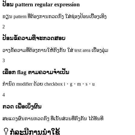
ປ້ອນ pattern regular expression
ຂຽນ pattern ທີ່ຕ້ອງການກວດກົງ ໃສ່ຊ່ອງປ້ອນເບື້ອງເທິງ
2
ປ້ອນຂໍ້ຄວາມທີ່ຈະກວດສອບ
ວາງຂໍ້ຄວາມທີ່ຕ້ອງການໃຫ້ກົງກັນ ໃສ່ text area ເບື້ອງລຸ່ມ
3
ເລືອກ flag ຕາມຄວາມຈຳເປັນ
ກຳນົດ modifier ດ້ວຍ checkbox i・g・m・s・u
4
ກວດ ເພື່ອເບິ່ງຜົນ
ສະແດງຜົນການກວດກົງ ທີ່ເນັ້ນສ່ວນທີ່ກົງກັນ ໄດ້ທັນທີ
ກໍລະນີການນຳໃຊ້