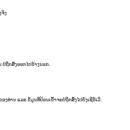
ງຈິງ
 ບໍ່ຖືກສົ່ງອອກໄປຂ້າງນອກ.
ນ ແລະ ຂໍ້ມູນທີ່ປ້ອນເຂົ້າຈະບໍ່ຖືກສົ່ງໄປຍັງເຊີຣ໌ເວີ.