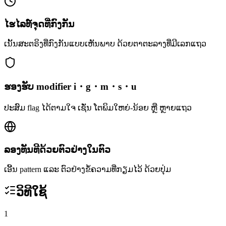
ໄຮໄລທ໌ຈຸດທີ່ກົງກັນ
ເນັ້ນສະຕຣິງທີ່ກົງກັນແບບເຫັນພາບ ດ້ວຍຕາຕະລາງທີ່ມີເລກແຖວ
ຮອງຮັບ modifier i・g・m・s・u
ປະສົມ flag ໄດ້ຕາມໃຈ ເຊັ່ນ ໂຕພິມໃຫຍ່-ນ້ອຍ ຫຼື ຫຼາຍແຖວ
ລອງທັນທີດ້ວຍຕົວຢ່າງໃນຕົວ
ເອີ້ນ pattern ແລະ ຕົວຢ່າງຂໍ້ຄວາມທີ່ກຽມໄວ້ ດ້ວຍປຸ່ມ
ວິທີໃຊ້
1