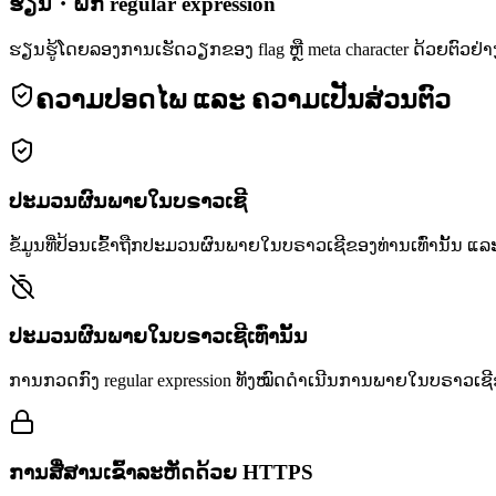
ຮຽນ・ຝຶກ regular expression
ຮຽນຮູ້ໂດຍລອງການເຮັດວຽກຂອງ flag ຫຼື meta character ດ້ວຍຕົວຢ່າ
ຄວາມປອດໄພ ແລະ ຄວາມເປັນສ່ວນຕົວ
ປະມວນຜົນພາຍໃນບຣາວເຊີ
ຂໍ້ມູນທີ່ປ້ອນເຂົ້າຖືກປະມວນຜົນພາຍໃນບຣາວເຊີຂອງທ່ານເທົ່ານັ້ນ ແລະ
ປະມວນຜົນພາຍໃນບຣາວເຊີເທົ່ານັ້ນ
ການກວດກົງ regular expression ທັງໝົດດຳເນີນການພາຍໃນບຣາວເຊີຂອງທ່າ
ການສື່ສານເຂົ້າລະຫັດດ້ວຍ HTTPS