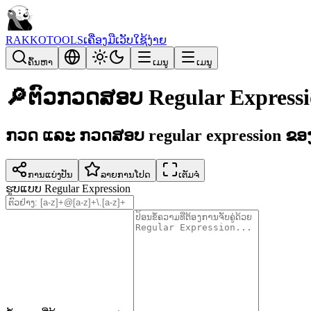
RAKKOTOOLS
ເຄື່ອງມືເວັບໃຊ້ງ່າຍ
ຄົ້ນຫາ
ເມນູ
ເມນູ
🔎
ຕົວກວດສອບ Regular Express
ກວດ ແລະ ກວດສອບ regular expression ຂອງ
ການແບ່ງປັນ
ລາຍການໂປດ
ເຕັມຈໍ
ຮູບແບບ Regular Expression