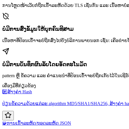
ການໂຫຼດໜ້າເວັບກໍຖືກເຂົ້າລະຫັດດ້ວຍ TLS ເຊັ່ນກັນ ແລະ ເນື້ອຫາບ
ບໍ່ມີການສົ່ງຂໍ້ມູນໃຫ້ບຸກຄົນທີສາມ
ເນື້ອຫາທີ່ປ້ອນເຂົ້າຈະບໍ່ຖືກສົ່ງໄປຍັງບໍລິການພາຍນອກ ເຊັ່ນ: ເຄືອຂ່າ
ບໍ່ມີການບັນທຶກຜົນລັບໂດຍອັດຕະໂນມັດ
pattern ຫຼື ຂໍ້ຄວາມ ແລະ ຄຳແນະນຳທີ່ປ້ອນເຂົ້າຈະບໍ່ຖືກເກັບໄວ້ໃນເຊີຣ໌ເ
ເຄື່ອງມືທີ່ກ່ຽວຂ້ອງ
#️⃣
ສ້າງຄ່າ Hash
ປ່ຽນຂໍ້ຄວາມດ້ວຍແຕ່ລະ algorithm MD5/SHA1/SHA256, ສ້າງຄ່າ h
🧩
ການເຂົ້າລະຫັດ/ຖອດລະຫັດ JSON