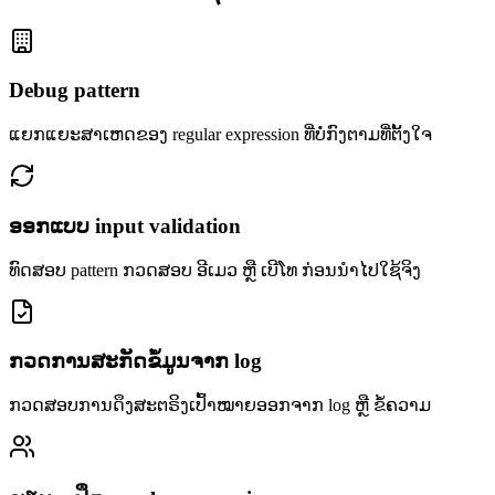
Debug pattern
ແຍກແຍະສາເຫດຂອງ regular expression ທີ່ບໍ່ກົງຕາມທີ່ຕັ້ງໃຈ
ອອກແບບ input validation
ທົດສອບ pattern ກວດສອບ ອີເມວ ຫຼື ເບີໂທ ກ່ອນນຳໄປໃຊ້ຈິງ
ກວດການສະກັດຂໍ້ມູນຈາກ log
ກວດສອບການດຶງສະຕຣິງເປົ້າໝາຍອອກຈາກ log ຫຼື ຂໍ້ຄວາມ