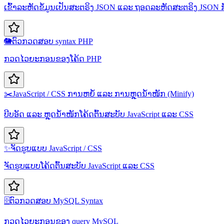
ເຂົ້າລະຫັດຂໍ້ມູນເປັນສະຕຣິງ JSON ແລະ ຖອດລະຫັດສະຕຣິງ JSON ກັ
🐘
ຕົວກວດສອບ syntax PHP
ກວດໄວຍະກອນຂອງໂຄ້ດ PHP
✂️
JavaScript / CSS ການຫຍໍ້ ແລະ ການຫຼຸດນ້ຳໜັກ (Minify)
ບີບອັດ ແລະ ຫຼຸດນ້ຳໜັກໂຄ້ດຕົ້ນສະບັບ JavaScript ແລະ CSS
✨
ຈັດຮູບແບບ JavaScript / CSS
ຈັດຮູບແບບໂຄ້ດຕົ້ນສະບັບ JavaScript ແລະ CSS
🗄️
ຕົວກວດສອບ MySQL Syntax
ກວດໄວຍະກອນຂອງ query MySQL