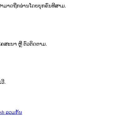
ໍ່ສາມາດຖືກອ່ານໂດຍບຸກຄົນທີສາມ.
ຍໂຄສະນາ ຫຼື ຕົວຕິດຕາມ.
ວີ.
ash ລວມກັນ