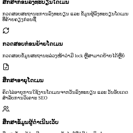
ສຶກສາກ່ອນລົງທະບຽນໂດເມນ
ກວດສອບສະຖານະການລົງທະບຽນ ແລະ ຂໍ້ມູນຜູ້ລົງທະບຽນໂດເມນ
ທີ່ຄ້າຍຄຽງກ່ອນຊື້
ກວດສອບກ່ອນຍ້າຍໂດເມນ
ກວດສອບຂໍ້ມູນສະຖານະລ່ວງໜ້າວ່າມີ lock ຫຼືສາມາດຍ້າຍໄດ້ຫຼືບໍ່
ສຶກສາອາຍຸໂດເມນ
ຄິດໄລ່ອາຍຸການໃຊ້ງານໂດເມນຈາກວັນລົງທະບຽນ ແລະ ວັນອັບເດດ
ສຳລັບການວິເຄາະ SEO
ສຶກສາຂໍ້ມູນຜູ້ດຳເນີນເວັບ