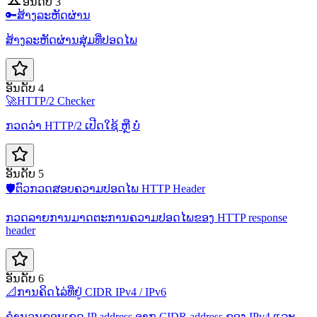
ອັນດັບ 3
🔑
ສ້າງລະຫັດຜ່ານ
ສ້າງລະຫັດຜ່ານສຸ່ມທີ່ປອດໄພ
ອັນດັບ 4
🚀
HTTP/2 Checker
ກວດວ່າ HTTP/2 ເປີດໃຊ້ ຫຼື ບໍ່
ອັນດັບ 5
🛡️
ຕົວກວດສອບຄວາມປອດໄພ HTTP Header
ກວດລາຍການມາດຕະການຄວາມປອດໄພຂອງ HTTP response
header
ອັນດັບ 6
📐
ການຄິດໄລ່ທີ່ຢູ່ CIDR IPv4 / IPv6
ຄຳນວນຂອບເຂດ IP address ຈາກ CIDR address ຂອງ IPv4 ແລະ