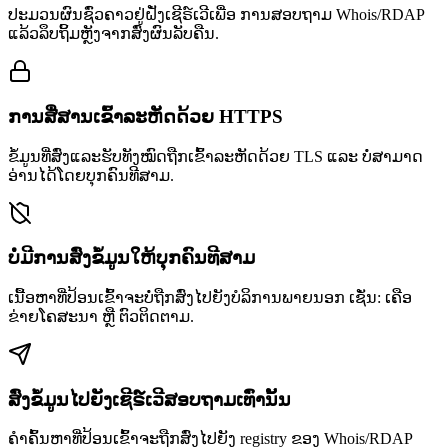
ປະມວນຜົນຊົ່ວຄາວຢູ່ຝັ່ງເຊີຣ໌ເວີເພື່ອ ການສອບຖາມ Whois/RDAP
ແລ້ວລຶບຖິ້ມຫຼັງຈາກສົ່ງຜົນລັບຄືນ.
ການສື່ສານເຂົ້າລະຫັດດ້ວຍ HTTPS
ຂໍ້ມູນທີ່ສົ່ງແລະຮັບທັງໝົດຖືກເຂົ້າລະຫັດດ້ວຍ TLS ແລະ ບໍ່ສາມາດ
ອ່ານໄດ້ໂດຍບຸກຄົນທີສາມ.
ບໍ່ມີການສົ່ງຂໍ້ມູນໃຫ້ບຸກຄົນທີສາມ
ເນື້ອຫາທີ່ປ້ອນເຂົ້າຈະບໍ່ຖືກສົ່ງໄປຍັງບໍລິການພາຍນອກ ເຊັ່ນ: ເຄືອ
ຂ່າຍໂຄສະນາ ຫຼື ຕົວຕິດຕາມ.
ສົ່ງຂໍ້ມູນໄປຍັງເຊີຣ໌ເວີສອບຖາມເທົ່ານັ້ນ
ຄຳຄົ້ນຫາທີ່ປ້ອນເຂົ້າຈະຖືກສົ່ງໄປຍັງ registry ຂອງ Whois/RDAP