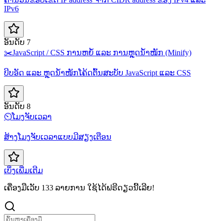
IPv6
ອັນດັບ 7
✂️
JavaScript / CSS ການຫຍໍ້ ແລະ ການຫຼຸດນ້ຳໜັກ (Minify)
ບີບອັດ ແລະ ຫຼຸດນ້ຳໜັກໂຄ້ດຕົ້ນສະບັບ JavaScript ແລະ CSS
ອັນດັບ 8
⏲️
ໂມງຈັບເວລາ
ສ້າງໂມງຈັບເວລາແບບມີສຽງເຕືອນ
ເບິ່ງເພີ່ມເຕີມ
ເຄື່ອງມືເວັບ 133 ລາຍການ ໃຊ້ໄດ້ຟຣີດຽວນີ້ເລີຍ!