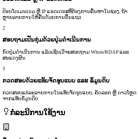
ປ້ອນໂດເມນເນມ ຫຼື IP ແອດເດຣສທີ່ຕ້ອງການຄົ້ນຫາໃນຊ່ອງ, ຖ້າ
ຫຼາຍລາຍການໃຫ້ຄັ່ນດ້ວຍການຂຶ້ນແຖວ
2
ສອບຖາມເປັນກຸ່ມດ້ວຍປຸ່ມດຳເນີນການ
ກົດປຸ່ມດຳເນີນການ ແລ້ວເຊີບເວີຈະສອບຖາມ Whois/RDAP ແລະ
ສະແດງຜົນ
3
ກວດສອບດ້ວຍແທັບຈັດຮູບແບບ ແລະ ຂໍ້ມູນດິບ
ກວດສອບແຕ່ລະລາຍການໃນແທັບຈັດຮູບແບບ, ຄັດລອກ ຫຼື ດາວໂຫຼດ
ຈາກແທັບຂໍ້ມູນດິບ
ກໍລະນີການໃຊ້ງານ