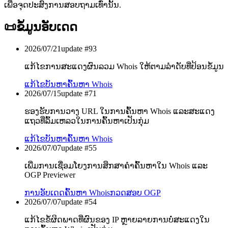
ເພື່ອຈຸດປະສົງການສອບຖາມເທົ່ານັ້ນ.
📜
ຂໍ້ມູນອັບເດດ
2026/07/21
update #
93
ແກ້ໄຂການສະແດງຜົນລວມ Whois ໃຫ້ຕາມລຳດັບທີ່ປ້ອນຂໍ້ມູນ
ແກ້ໄຂບັນຫາ
ຄົ້ນຫາ Whois
2026/07/15
update #
71
ຮອງຮັບການວາງ URL ໃນການຄົ້ນຫາ Whois ແລະສະແດງ
ແຖວທີ່ລົ້ມເຫລວໃນການຄົ້ນຫາເປັນກຸ່ມ
ແກ້ໄຂບັນຫາ
ຄົ້ນຫາ Whois
2026/07/07
update #
55
ເພີ່ມການເຊື່ອມໂຍງການສຶກສາຄຳຄົ້ນຫາໃນ Whois ແລະ
OGP Previewer
ການອັບເດດ
ຄົ້ນຫາ Whois
ກວດສອບ OGP
2026/07/07
update #
54
ແກ້ໄຂຂໍ້ຜິດພາດທີ່ຜົນຂອງ IP ຫຼາຍລາຍການບໍ່ສະແດງໃນ