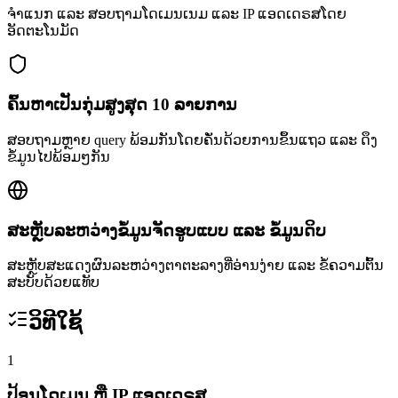
ຈຳແນກ ແລະ ສອບຖາມໂດເມນເນມ ແລະ IP ແອດເດຣສໂດຍ
ອັດຕະໂນມັດ
ຄົ້ນຫາເປັນກຸ່ມສູງສຸດ 10 ລາຍການ
ສອບຖາມຫຼາຍ query ພ້ອມກັນໂດຍຄັ່ນດ້ວຍການຂຶ້ນແຖວ ແລະ ດຶງ
ຂໍ້ມູນໄປພ້ອມໆກັນ
ສະຫຼັບລະຫວ່າງຂໍ້ມູນຈັດຮູບແບບ ແລະ ຂໍ້ມູນດິບ
ສະຫຼັບສະແດງຜົນລະຫວ່າງຕາຕະລາງທີ່ອ່ານງ່າຍ ແລະ ຂໍ້ຄວາມຕົ້ນ
ສະບັບດ້ວຍແທັບ
ວິທີໃຊ້
1
ປ້ອນໂດເມນ ຫຼື IP ແອດເດຣສ