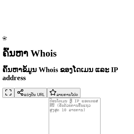
📇
ຄົ້ນຫາ Whois
ຄົ້ນຫາຂໍ້ມູນ Whois ຂອງໂດເມນ ແລະ IP
address
ແບ່ງປັນ URL
ລາຍການໂປດ