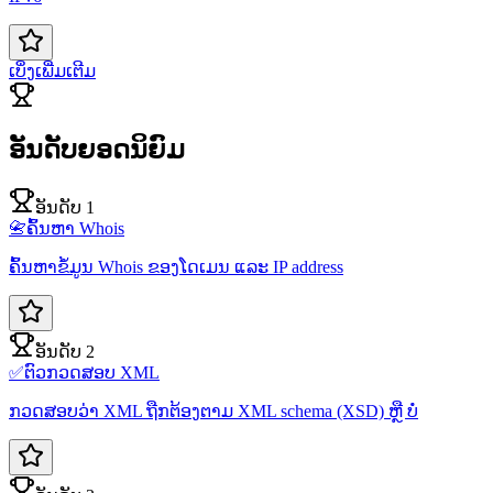
ເບິ່ງເພີ່ມເຕີມ
ອັນດັບຍອດນິຍົມ
ອັນດັບ 1
📇
ຄົ້ນຫາ Whois
ຄົ້ນຫາຂໍ້ມູນ Whois ຂອງໂດເມນ ແລະ IP address
ອັນດັບ 2
✅
ຕົວກວດສອບ XML
ກວດສອບວ່າ XML ຖືກຕ້ອງຕາມ XML schema (XSD) ຫຼື ບໍ່