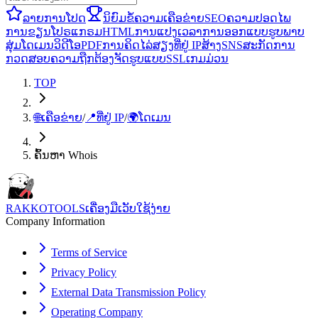
ລາຍການໂປດ
ນິຍົມ
ຂໍ້ຄວາມ
ເຄືອຂ່າຍ
SEO
ຄວາມປອດໄພ
ການຂຽນໂປຣແກຣມ
HTML
ການແປງ
ເວລາ
ການອອກແບບ
ຮູບພາບ
ສຸ່ມ
ໂດເມນ
ວິດີໂອ
PDF
ການຄິດໄລ່
ສຽງ
ທີ່ຢູ່ IP
ສ້າງ
SNS
ສະກັດ
ການ
ກວດສອບຄວາມຖືກຕ້ອງ
ຈັດຮູບແບບ
SSL
ເກມ
ມ່ວນ
TOP
🌐
ເຄືອຂ່າຍ
/
📍
ທີ່ຢູ່ IP
/
🌍
ໂດເມນ
ຄົ້ນຫາ Whois
RAKKOTOOLS
ເຄື່ອງມືເວັບໃຊ້ງ່າຍ
Company Information
Terms of Service
Privacy Policy
External Data Transmission Policy
Operating Company