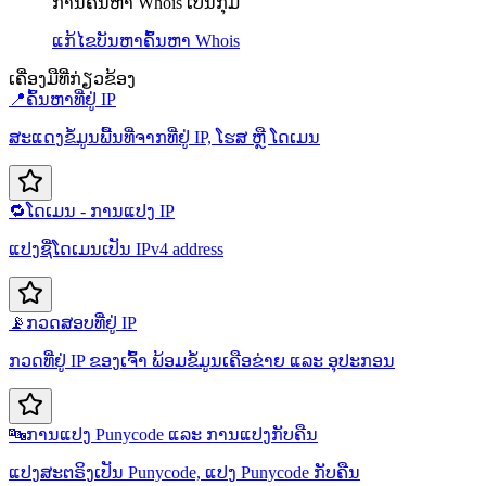
ການຄົ້ນຫາ Whois ເປັນກຸ່ມ
ແກ້ໄຂບັນຫາ
ຄົ້ນຫາ Whois
ເຄື່ອງມືທີ່ກ່ຽວຂ້ອງ
📍
ຄົ້ນຫາທີ່ຢູ່ IP
ສະແດງຂໍ້ມູນພື້ນທີ່ຈາກທີ່ຢູ່ IP, ໂຮສ ຫຼື ໂດເມນ
🔁
ໂດເມນ - ການແປງ IP
ແປງຊື່ໂດເມນເປັນ IPv4 address
📡
ກວດສອບທີ່ຢູ່ IP
ກວດທີ່ຢູ່ IP ຂອງເຈົ້າ ພ້ອມຂໍ້ມູນເຄືອຂ່າຍ ແລະ ອຸປະກອນ
🔤
ການແປງ Punycode ແລະ ການແປງກັບຄືນ
ແປງສະຕຣິງເປັນ Punycode, ແປງ Punycode ກັບຄືນ