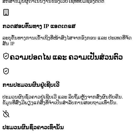
ສຶກສາຂໍ້ມູນຜູ້ດຳເນີນງານຂອງເວັບໄຊທ໌ທີ່ບໍ່ມີຊ່ອງຕິດຕໍ່
ກວດສອບຕົ້ນທາງ IP ແອດເດຣສ
ລະບຸຕົ້ນທາງການເຂົ້າເຖິງທີ່ໜ້າສົງໄສຈາກອົງກອນ ແລະ ປະເທດທີ່ຈັດ
ສັນ IP
ຄວາມປອດໄພ ແລະ ຄວາມເປັນສ່ວນຕົວ
ການປະມວນຜົນຢູ່ເຊີບເວີ
ປະມວນຜົນຊົ່ວຄາວຢູ່ເຊີບເວີ ແລະ ລຶບຖິ້ມຫຼັງຈາກສົ່ງຜົນກັບຄືນ.
ຂໍ້ມູນທີ່ສົ່ງມີພຽງແຕ່ສິ່ງທີ່ຈຳເປັນສຳລັບການສອບຖາມເທົ່ານັ້ນ.
ປະມວນຜົນຊົ່ວຄາວເທົ່ານັ້ນ