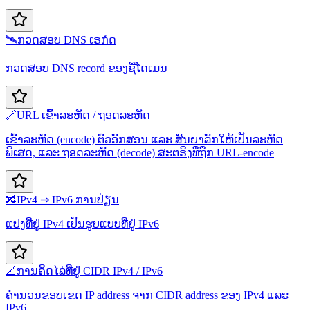
🛰️
ກວດສອບ DNS ເຣກໍດ
ກວດສອບ DNS record ຂອງຊື່ໂດເມນ
🔗
URL ເຂົ້າລະຫັດ / ຖອດລະຫັດ
ເຂົ້າລະຫັດ (encode) ຕົວອັກສອນ ແລະ ສັນຍາລັກໃຫ້ເປັນລະຫັດ
ພິເສດ, ແລະ ຖອດລະຫັດ (decode) ສະຕຣິງທີ່ຖືກ URL-encode
🔀
IPv4 ⇒ IPv6 ການປ່ຽນ
ແປງທີ່ຢູ່ IPv4 ເປັນຮູບແບບທີ່ຢູ່ IPv6
📐
ການຄິດໄລ່ທີ່ຢູ່ CIDR IPv4 / IPv6
ຄຳນວນຂອບເຂດ IP address ຈາກ CIDR address ຂອງ IPv4 ແລະ
IPv6