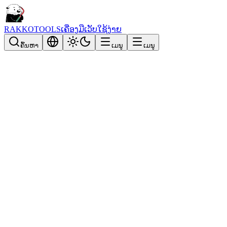
RAKKOTOOLS
ເຄື່ອງມືເວັບໃຊ້ງ່າຍ
ຄົ້ນຫາ
ເມນູ
ເມນູ