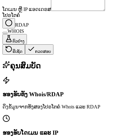
ໂດເມນ ຫຼື IP ແອດເດຣສ
ໂປຣໂຕຄໍ
RDAP
WHOIS
ຕົວຢ່າງ
ຣີເຊັດ
ກວດສອບ
ຄຸນສົມບັດ
ຮອງຮັບທັງ Whois/RDAP
ດຶງຂໍ້ມູນຈາກທັງສອງໂປຣໂຕຄໍ Whois ແລະ RDAP
ຮອງຮັບໂດເມນ ແລະ IP