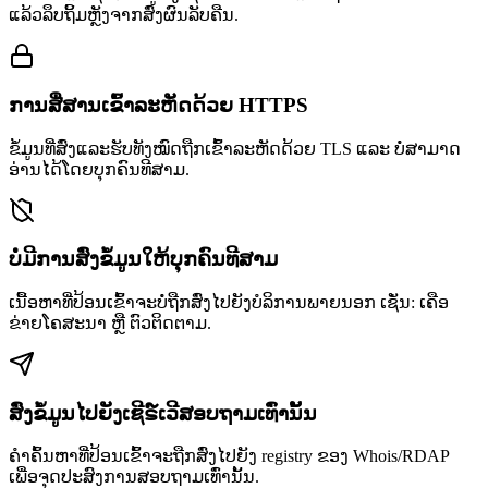
ແລ້ວລຶບຖິ້ມຫຼັງຈາກສົ່ງຜົນລັບຄືນ.
ການສື່ສານເຂົ້າລະຫັດດ້ວຍ HTTPS
ຂໍ້ມູນທີ່ສົ່ງແລະຮັບທັງໝົດຖືກເຂົ້າລະຫັດດ້ວຍ TLS ແລະ ບໍ່ສາມາດ
ອ່ານໄດ້ໂດຍບຸກຄົນທີສາມ.
ບໍ່ມີການສົ່ງຂໍ້ມູນໃຫ້ບຸກຄົນທີສາມ
ເນື້ອຫາທີ່ປ້ອນເຂົ້າຈະບໍ່ຖືກສົ່ງໄປຍັງບໍລິການພາຍນອກ ເຊັ່ນ: ເຄືອ
ຂ່າຍໂຄສະນາ ຫຼື ຕົວຕິດຕາມ.
ສົ່ງຂໍ້ມູນໄປຍັງເຊີຣ໌ເວີສອບຖາມເທົ່ານັ້ນ
ຄຳຄົ້ນຫາທີ່ປ້ອນເຂົ້າຈະຖືກສົ່ງໄປຍັງ registry ຂອງ Whois/RDAP
ເພື່ອຈຸດປະສົງການສອບຖາມເທົ່ານັ້ນ.