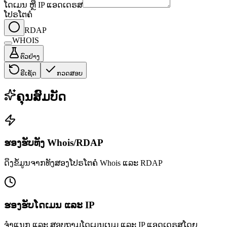
ໂດເມນ ຫຼື IP ແອດເດຣສ
ໂປຣໂຕຄໍ
RDAP
WHOIS
ຕົວຢ່າງ
ຣີເຊັດ
ກວດສອບ
ຄຸນສົມບັດ
ຮອງຮັບທັງ Whois/RDAP
ດຶງຂໍ້ມູນຈາກທັງສອງໂປຣໂຕຄໍ Whois ແລະ RDAP
ຮອງຮັບໂດເມນ ແລະ IP
ຈຳແນກ ແລະ ສອບຖາມໂດເມນເນມ ແລະ IP ແອດເດຣສໂດຍ