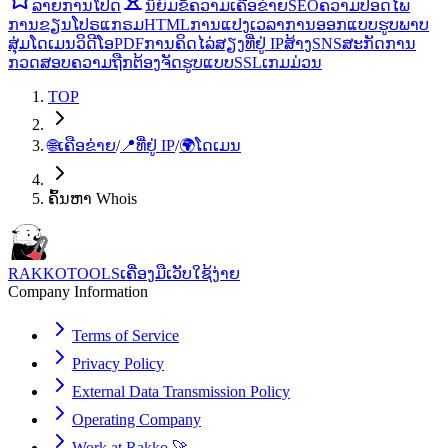
ລາຍການໂປດ
ນິຍົມ
ຂໍ້ຄວາມ
ເຄືອຂ່າຍ
SEO
ຄວາມປອດໄພ
ການຂຽນໂປຣແກຣມ
HTML
ການແປງ
ເວລາ
ການອອກແບບ
ຮູບພາບ
ສຸ່ມ
ໂດເມນ
ວິດີໂອ
PDF
ການຄິດໄລ່
ສຽງ
ທີ່ຢູ່ IP
ສ້າງ
SNS
ສະກັດ
ການ
ກວດສອບຄວາມຖືກຕ້ອງ
ຈັດຮູບແບບ
SSL
ເກມ
ມ່ວນ
TOP
🌐
ເຄືອຂ່າຍ
/
📍
ທີ່ຢູ່ IP
/
🌍
ໂດເມນ
ຄົ້ນຫາ Whois
RAKKOTOOLS
ເຄື່ອງມືເວັບໃຊ້ງ່າຍ
Company Information
Terms of Service
Privacy Policy
External Data Transmission Policy
Operating Company
Work at Rakko 🚀