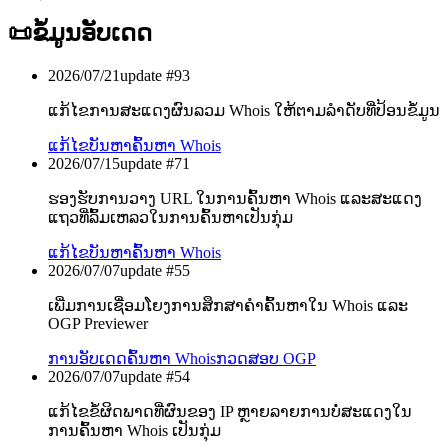
📜
ຂໍ້ມູນອັບເດດ
2026/07/21
update #
93
ແກ້ໄຂການສະແດງຜົນລວມ Whois ໃຫ້ຕາມລຳດັບທີ່ປ້ອນຂໍ້ມູນ
ແກ້ໄຂບັນຫາ
ຄົ້ນຫາ Whois
2026/07/15
update #
71
ຮອງຮັບການວາງ URL ໃນການຄົ້ນຫາ Whois ແລະສະແດງ
ແຖວທີ່ລົ້ມເຫລວໃນການຄົ້ນຫາເປັນກຸ່ມ
ແກ້ໄຂບັນຫາ
ຄົ້ນຫາ Whois
2026/07/07
update #
55
ເພີ່ມການເຊື່ອມໂຍງການສຶກສາຄຳຄົ້ນຫາໃນ Whois ແລະ
OGP Previewer
ການອັບເດດ
ຄົ້ນຫາ Whois
ກວດສອບ OGP
2026/07/07
update #
54
ແກ້ໄຂຂໍ້ຜິດພາດທີ່ຜົນຂອງ IP ຫຼາຍລາຍການບໍ່ສະແດງໃນ
ການຄົ້ນຫາ Whois ເປັນກຸ່ມ