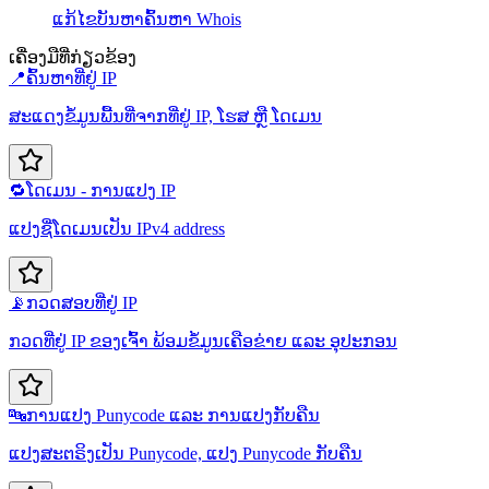
ແກ້ໄຂບັນຫາ
ຄົ້ນຫາ Whois
ເຄື່ອງມືທີ່ກ່ຽວຂ້ອງ
📍
ຄົ້ນຫາທີ່ຢູ່ IP
ສະແດງຂໍ້ມູນພື້ນທີ່ຈາກທີ່ຢູ່ IP, ໂຮສ ຫຼື ໂດເມນ
🔁
ໂດເມນ - ການແປງ IP
ແປງຊື່ໂດເມນເປັນ IPv4 address
📡
ກວດສອບທີ່ຢູ່ IP
ກວດທີ່ຢູ່ IP ຂອງເຈົ້າ ພ້ອມຂໍ້ມູນເຄືອຂ່າຍ ແລະ ອຸປະກອນ
🔤
ການແປງ Punycode ແລະ ການແປງກັບຄືນ
ແປງສະຕຣິງເປັນ Punycode, ແປງ Punycode ກັບຄືນ