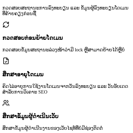
ກວດສອບສະຖານະການລົງທະບຽນ ແລະ ຂໍ້ມູນຜູ້ລົງທະບຽນໂດເມນ
ທີ່ຄ້າຍຄຽງກ່ອນຊື້
ກວດສອບກ່ອນຍ້າຍໂດເມນ
ກວດສອບຂໍ້ມູນສະຖານະລ່ວງໜ້າວ່າມີ lock ຫຼືສາມາດຍ້າຍໄດ້ຫຼືບໍ່
ສຶກສາອາຍຸໂດເມນ
ຄິດໄລ່ອາຍຸການໃຊ້ງານໂດເມນຈາກວັນລົງທະບຽນ ແລະ ວັນອັບເດດ
ສຳລັບການວິເຄາະ SEO
ສຶກສາຂໍ້ມູນຜູ້ດຳເນີນເວັບ
ສຶກສາຂໍ້ມູນຜູ້ດຳເນີນງານຂອງເວັບໄຊທ໌ທີ່ບໍ່ມີຊ່ອງຕິດຕໍ່