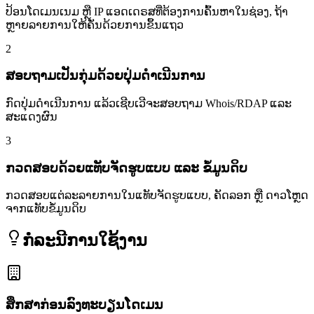
ປ້ອນໂດເມນເນມ ຫຼື IP ແອດເດຣສທີ່ຕ້ອງການຄົ້ນຫາໃນຊ່ອງ, ຖ້າ
ຫຼາຍລາຍການໃຫ້ຄັ່ນດ້ວຍການຂຶ້ນແຖວ
2
ສອບຖາມເປັນກຸ່ມດ້ວຍປຸ່ມດຳເນີນການ
ກົດປຸ່ມດຳເນີນການ ແລ້ວເຊີບເວີຈະສອບຖາມ Whois/RDAP ແລະ
ສະແດງຜົນ
3
ກວດສອບດ້ວຍແທັບຈັດຮູບແບບ ແລະ ຂໍ້ມູນດິບ
ກວດສອບແຕ່ລະລາຍການໃນແທັບຈັດຮູບແບບ, ຄັດລອກ ຫຼື ດາວໂຫຼດ
ຈາກແທັບຂໍ້ມູນດິບ
ກໍລະນີການໃຊ້ງານ
ສຶກສາກ່ອນລົງທະບຽນໂດເມນ