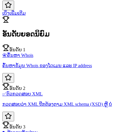
ເບິ່ງເພີ່ມເຕີມ
ອັນດັບຍອດນິຍົມ
ອັນດັບ 1
📇
ຄົ້ນຫາ Whois
ຄົ້ນຫາຂໍ້ມູນ Whois ຂອງໂດເມນ ແລະ IP address
ອັນດັບ 2
✅
ຕົວກວດສອບ XML
ກວດສອບວ່າ XML ຖືກຕ້ອງຕາມ XML schema (XSD) ຫຼື ບໍ່
ອັນດັບ 3