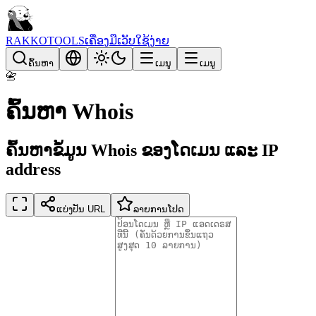
RAKKOTOOLS
ເຄື່ອງມືເວັບໃຊ້ງ່າຍ
ຄົ້ນຫາ
ເມນູ
ເມນູ
📇
ຄົ້ນຫາ Whois
ຄົ້ນຫາຂໍ້ມູນ Whois ຂອງໂດເມນ ແລະ IP
address
ແບ່ງປັນ URL
ລາຍການໂປດ