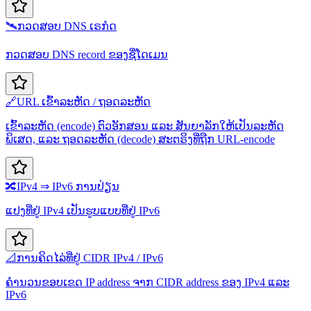
🛰️
ກວດສອບ DNS ເຣກໍດ
ກວດສອບ DNS record ຂອງຊື່ໂດເມນ
🔗
URL ເຂົ້າລະຫັດ / ຖອດລະຫັດ
ເຂົ້າລະຫັດ (encode) ຕົວອັກສອນ ແລະ ສັນຍາລັກໃຫ້ເປັນລະຫັດ
ພິເສດ, ແລະ ຖອດລະຫັດ (decode) ສະຕຣິງທີ່ຖືກ URL-encode
🔀
IPv4 ⇒ IPv6 ການປ່ຽນ
ແປງທີ່ຢູ່ IPv4 ເປັນຮູບແບບທີ່ຢູ່ IPv6
📐
ການຄິດໄລ່ທີ່ຢູ່ CIDR IPv4 / IPv6
ຄຳນວນຂອບເຂດ IP address ຈາກ CIDR address ຂອງ IPv4 ແລະ
IPv6