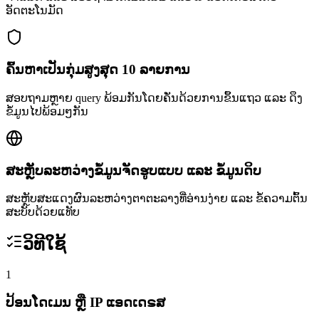
ອັດຕະໂນມັດ
ຄົ້ນຫາເປັນກຸ່ມສູງສຸດ 10 ລາຍການ
ສອບຖາມຫຼາຍ query ພ້ອມກັນໂດຍຄັ່ນດ້ວຍການຂຶ້ນແຖວ ແລະ ດຶງ
ຂໍ້ມູນໄປພ້ອມໆກັນ
ສະຫຼັບລະຫວ່າງຂໍ້ມູນຈັດຮູບແບບ ແລະ ຂໍ້ມູນດິບ
ສະຫຼັບສະແດງຜົນລະຫວ່າງຕາຕະລາງທີ່ອ່ານງ່າຍ ແລະ ຂໍ້ຄວາມຕົ້ນ
ສະບັບດ້ວຍແທັບ
ວິທີໃຊ້
1
ປ້ອນໂດເມນ ຫຼື IP ແອດເດຣສ