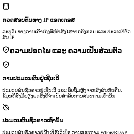
ກວດສອບຕົ້ນທາງ IP ແອດເດຣສ
ລະບຸຕົ້ນທາງການເຂົ້າເຖິງທີ່ໜ້າສົງໄສຈາກອົງກອນ ແລະ ປະເທດທີ່ຈັດ
ສັນ IP
ຄວາມປອດໄພ ແລະ ຄວາມເປັນສ່ວນຕົວ
ການປະມວນຜົນຢູ່ເຊີບເວີ
ປະມວນຜົນຊົ່ວຄາວຢູ່ເຊີບເວີ ແລະ ລຶບຖິ້ມຫຼັງຈາກສົ່ງຜົນກັບຄືນ.
ຂໍ້ມູນທີ່ສົ່ງມີພຽງແຕ່ສິ່ງທີ່ຈຳເປັນສຳລັບການສອບຖາມເທົ່ານັ້ນ.
ປະມວນຜົນຊົ່ວຄາວເທົ່ານັ້ນ
ປະມວນຜົນຊົ່ວຄາວຢູ່ຝັ່ງເຊີຣ໌ເວີເພື່ອ ການສອບຖາມ Whois/RDAP