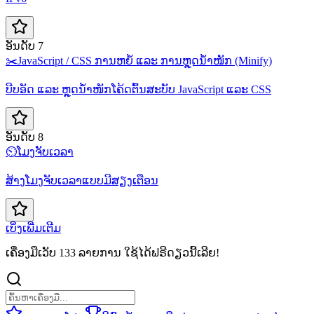
ອັນດັບ 7
✂️
JavaScript / CSS ການຫຍໍ້ ແລະ ການຫຼຸດນ້ຳໜັກ (Minify)
ບີບອັດ ແລະ ຫຼຸດນ້ຳໜັກໂຄ້ດຕົ້ນສະບັບ JavaScript ແລະ CSS
ອັນດັບ 8
⏲️
ໂມງຈັບເວລາ
ສ້າງໂມງຈັບເວລາແບບມີສຽງເຕືອນ
ເບິ່ງເພີ່ມເຕີມ
ເຄື່ອງມືເວັບ 133 ລາຍການ ໃຊ້ໄດ້ຟຣີດຽວນີ້ເລີຍ!