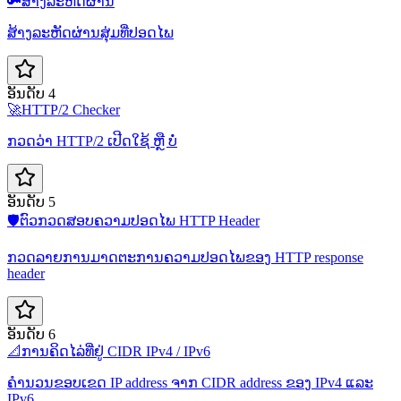
🔑
ສ້າງລະຫັດຜ່ານ
ສ້າງລະຫັດຜ່ານສຸ່ມທີ່ປອດໄພ
ອັນດັບ 4
🚀
HTTP/2 Checker
ກວດວ່າ HTTP/2 ເປີດໃຊ້ ຫຼື ບໍ່
ອັນດັບ 5
🛡️
ຕົວກວດສອບຄວາມປອດໄພ HTTP Header
ກວດລາຍການມາດຕະການຄວາມປອດໄພຂອງ HTTP response
header
ອັນດັບ 6
📐
ການຄິດໄລ່ທີ່ຢູ່ CIDR IPv4 / IPv6
ຄຳນວນຂອບເຂດ IP address ຈາກ CIDR address ຂອງ IPv4 ແລະ
IPv6