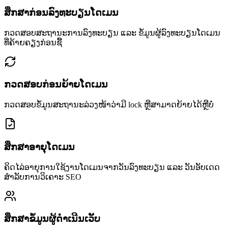
ສຶກສາກ່ອນລົງທະບຽນໂດເມນ
ກວດສອບສະຖານະການລົງທະບຽນ ແລະ ຂໍ້ມູນຜູ້ລົງທະບຽນໂດເມນ
ທີ່ຄ້າຍຄຽງກ່ອນຊື້
ກວດສອບກ່ອນຍ້າຍໂດເມນ
ກວດສອບຂໍ້ມູນສະຖານະລ່ວງໜ້າວ່າມີ lock ຫຼືສາມາດຍ້າຍໄດ້ຫຼືບໍ່
ສຶກສາອາຍຸໂດເມນ
ຄິດໄລ່ອາຍຸການໃຊ້ງານໂດເມນຈາກວັນລົງທະບຽນ ແລະ ວັນອັບເດດ
ສຳລັບການວິເຄາະ SEO
ສຶກສາຂໍ້ມູນຜູ້ດຳເນີນເວັບ