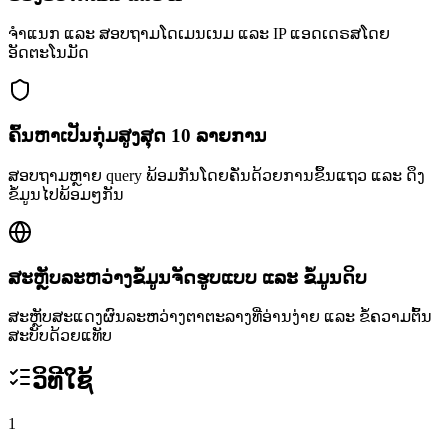
ຈຳແນກ ແລະ ສອບຖາມໂດເມນເນມ ແລະ IP ແອດເດຣສໂດຍ
ອັດຕະໂນມັດ
ຄົ້ນຫາເປັນກຸ່ມສູງສຸດ 10 ລາຍການ
ສອບຖາມຫຼາຍ query ພ້ອມກັນໂດຍຄັ່ນດ້ວຍການຂຶ້ນແຖວ ແລະ ດຶງ
ຂໍ້ມູນໄປພ້ອມໆກັນ
ສະຫຼັບລະຫວ່າງຂໍ້ມູນຈັດຮູບແບບ ແລະ ຂໍ້ມູນດິບ
ສະຫຼັບສະແດງຜົນລະຫວ່າງຕາຕະລາງທີ່ອ່ານງ່າຍ ແລະ ຂໍ້ຄວາມຕົ້ນ
ສະບັບດ້ວຍແທັບ
ວິທີໃຊ້
1