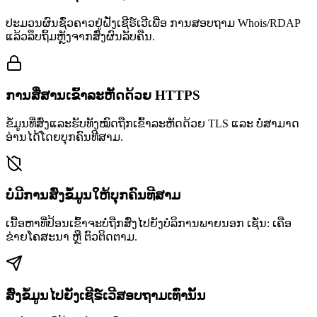
ປະມວນຜົນຊົ່ວຄາວຢູ່ຝັ່ງເຊີຣ໌ເວີເພື່ອ ການສອບຖາມ Whois/RDAP
ແລ້ວລຶບຖິ້ມຫຼັງຈາກສົ່ງຜົນລັບຄືນ.
ການສື່ສານເຂົ້າລະຫັດດ້ວຍ HTTPS
ຂໍ້ມູນທີ່ສົ່ງແລະຮັບທັງໝົດຖືກເຂົ້າລະຫັດດ້ວຍ TLS ແລະ ບໍ່ສາມາດ
ອ່ານໄດ້ໂດຍບຸກຄົນທີສາມ.
ບໍ່ມີການສົ່ງຂໍ້ມູນໃຫ້ບຸກຄົນທີສາມ
ເນື້ອຫາທີ່ປ້ອນເຂົ້າຈະບໍ່ຖືກສົ່ງໄປຍັງບໍລິການພາຍນອກ ເຊັ່ນ: ເຄືອ
ຂ່າຍໂຄສະນາ ຫຼື ຕົວຕິດຕາມ.
ສົ່ງຂໍ້ມູນໄປຍັງເຊີຣ໌ເວີສອບຖາມເທົ່ານັ້ນ