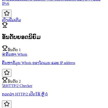
IPv6
ເບິ່ງເພີ່ມເຕີມ
ອັນດັບຍອດນິຍົມ
ອັນດັບ 1
📇
ຄົ້ນຫາ Whois
ຄົ້ນຫາຂໍ້ມູນ Whois ຂອງໂດເມນ ແລະ IP address
ອັນດັບ 2
🚀
HTTP/2 Checker
ກວດວ່າ HTTP/2 ເປີດໃຊ້ ຫຼື ບໍ່