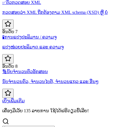
✅
ຕົວກວດສອບ XML
ກວດສອບວ່າ XML ຖືກຕ້ອງຕາມ XML schema (XSD) ຫຼື ບໍ່
ອັນດັບ 7
🧪
ການແປງປະລິມານ / ຄວາມຈຸ
ແປງໜ່ວຍປະລິມາດ ແລະ ຄວາມຈຸ
ອັນດັບ 8
🔢
ນັບຈຳນວນຕົວອັກສອນ
ນັບຈຳນວນຕົວ, ຈຳນວນໄບຕ໌, ຈຳນວນແຖວ ແລະ ອື່ນໆ
ເບິ່ງເພີ່ມເຕີມ
ເຄື່ອງມືເວັບ 135 ລາຍການ ໃຊ້ໄດ້ຟຣີດຽວນີ້ເລີຍ!