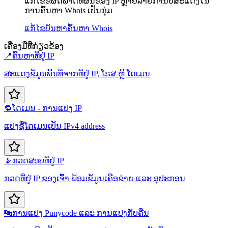
ແກ້ໄຂຂໍ້ຜິດພາດທີ່ຜົນຂອງ IP ຫຼາຍລາຍການບໍ່ສະແດງໃນ
ການຄົ້ນຫາ Whois ເປັນກຸ່ມ
ແກ້ໄຂບັນຫາ
ຄົ້ນຫາ Whois
ເຄື່ອງມືທີ່ກ່ຽວຂ້ອງ
📍
ຄົ້ນຫາທີ່ຢູ່ IP
ສະແດງຂໍ້ມູນພື້ນທີ່ຈາກທີ່ຢູ່ IP, ໂຮສ ຫຼື ໂດເມນ
🔁
ໂດເມນ - ການແປງ IP
ແປງຊື່ໂດເມນເປັນ IPv4 address
📡
ກວດສອບທີ່ຢູ່ IP
ກວດທີ່ຢູ່ IP ຂອງເຈົ້າ ພ້ອມຂໍ້ມູນເຄືອຂ່າຍ ແລະ ອຸປະກອນ
🔤
ການແປງ Punycode ແລະ ການແປງກັບຄືນ