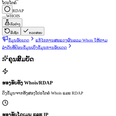
ໂປຣໂຕຄໍ
RDAP
WHOIS
ຕົວຢ່າງ
ຣີເຊັດ
ກວດສອບ
ຂໍ້ມູນອັບເດດ
ແກ້ໄຂການສະແດງຜົນລວມ Whois ໃຫ້ຕາມ
ລຳດັບທີ່ປ້ອນຂໍ້ມູນ
ເບິ່ງຂໍ້ມູນການອັບເດດ
ຄຸນສົມບັດ
ຮອງຮັບທັງ Whois/RDAP
ດຶງຂໍ້ມູນຈາກທັງສອງໂປຣໂຕຄໍ Whois ແລະ RDAP
ຮອງຮັບໂດເມນ ແລະ IP