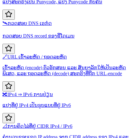
ແປງສະຕຣິງເປັນ Punycode, ແປງ Punycode ກັບຄືນ
🛰️
ກວດສອບ DNS ເຣກໍດ
ກວດສອບ DNS record ຂອງຊື່ໂດເມນ
🔗
URL ເຂົ້າລະຫັດ / ຖອດລະຫັດ
ເຂົ້າລະຫັດ (encode) ຕົວອັກສອນ ແລະ ສັນຍາລັກໃຫ້ເປັນລະຫັດ
ພິເສດ, ແລະ ຖອດລະຫັດ (decode) ສະຕຣິງທີ່ຖືກ URL-encode
🔀
IPv4 ⇒ IPv6 ການປ່ຽນ
ແປງທີ່ຢູ່ IPv4 ເປັນຮູບແບບທີ່ຢູ່ IPv6
📐
ການຄິດໄລ່ທີ່ຢູ່ CIDR IPv4 / IPv6
ຄຳນວນຂອບເຂດ IP address ຈາກ CIDR address ຂອງ IPv4 ແລະ