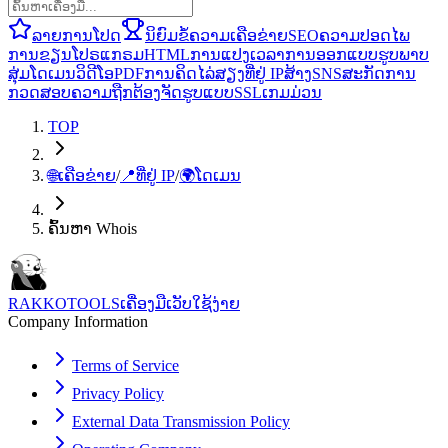
ລາຍການໂປດ
ນິຍົມ
ຂໍ້ຄວາມ
ເຄືອຂ່າຍ
SEO
ຄວາມປອດໄພ
ການຂຽນໂປຣແກຣມ
HTML
ການແປງ
ເວລາ
ການອອກແບບ
ຮູບພາບ
ສຸ່ມ
ໂດເມນ
ວິດີໂອ
PDF
ການຄິດໄລ່
ສຽງ
ທີ່ຢູ່ IP
ສ້າງ
SNS
ສະກັດ
ການ
ກວດສອບຄວາມຖືກຕ້ອງ
ຈັດຮູບແບບ
SSL
ເກມ
ມ່ວນ
TOP
🌐
ເຄືອຂ່າຍ
/
📍
ທີ່ຢູ່ IP
/
🌍
ໂດເມນ
ຄົ້ນຫາ Whois
RAKKOTOOLS
ເຄື່ອງມືເວັບໃຊ້ງ່າຍ
Company Information
Terms of Service
Privacy Policy
External Data Transmission Policy