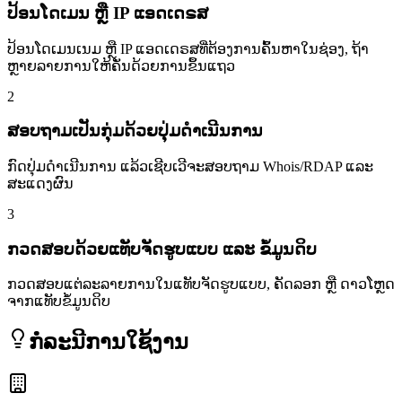
ປ້ອນໂດເມນ ຫຼື IP ແອດເດຣສ
ປ້ອນໂດເມນເນມ ຫຼື IP ແອດເດຣສທີ່ຕ້ອງການຄົ້ນຫາໃນຊ່ອງ, ຖ້າ
ຫຼາຍລາຍການໃຫ້ຄັ່ນດ້ວຍການຂຶ້ນແຖວ
2
ສອບຖາມເປັນກຸ່ມດ້ວຍປຸ່ມດຳເນີນການ
ກົດປຸ່ມດຳເນີນການ ແລ້ວເຊີບເວີຈະສອບຖາມ Whois/RDAP ແລະ
ສະແດງຜົນ
3
ກວດສອບດ້ວຍແທັບຈັດຮູບແບບ ແລະ ຂໍ້ມູນດິບ
ກວດສອບແຕ່ລະລາຍການໃນແທັບຈັດຮູບແບບ, ຄັດລອກ ຫຼື ດາວໂຫຼດ
ຈາກແທັບຂໍ້ມູນດິບ
ກໍລະນີການໃຊ້ງານ