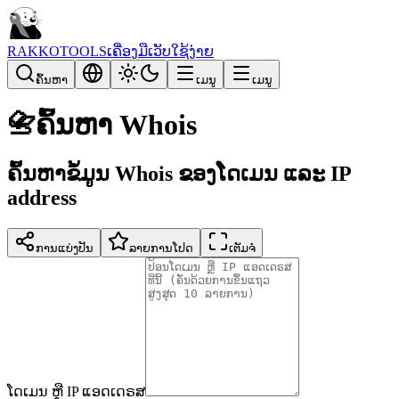
RAKKOTOOLS
ເຄື່ອງມືເວັບໃຊ້ງ່າຍ
ຄົ້ນຫາ
ເມນູ
ເມນູ
📇
ຄົ້ນຫາ Whois
ຄົ້ນຫາຂໍ້ມູນ Whois ຂອງໂດເມນ ແລະ IP
address
ການແບ່ງປັນ
ລາຍການໂປດ
ເຕັມຈໍ
ໂດເມນ ຫຼື IP ແອດເດຣສ