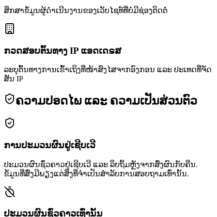
ສຶກສາຂໍ້ມູນຜູ້ດຳເນີນງານຂອງເວັບໄຊທ໌ທີ່ບໍ່ມີຊ່ອງຕິດຕໍ່
ກວດສອບຕົ້ນທາງ IP ແອດເດຣສ
ລະບຸຕົ້ນທາງການເຂົ້າເຖິງທີ່ໜ້າສົງໄສຈາກອົງກອນ ແລະ ປະເທດທີ່ຈັດ
ສັນ IP
ຄວາມປອດໄພ ແລະ ຄວາມເປັນສ່ວນຕົວ
ການປະມວນຜົນຢູ່ເຊີບເວີ
ປະມວນຜົນຊົ່ວຄາວຢູ່ເຊີບເວີ ແລະ ລຶບຖິ້ມຫຼັງຈາກສົ່ງຜົນກັບຄືນ.
ຂໍ້ມູນທີ່ສົ່ງມີພຽງແຕ່ສິ່ງທີ່ຈຳເປັນສຳລັບການສອບຖາມເທົ່ານັ້ນ.
ປະມວນຜົນຊົ່ວຄາວເທົ່ານັ້ນ