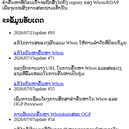
ຄຳຄົ້ນຫາທີ່ປ້ອນເຂົ້າຈະຖືກສົ່ງໄປຍັງ registry ຂອງ Whois/RDAP
ເພື່ອຈຸດປະສົງການສອບຖາມເທົ່ານັ້ນ.
📜
ຂໍ້ມູນອັບເດດ
2026/07/21
update #
93
ແກ້ໄຂການສະແດງຜົນລວມ Whois ໃຫ້ຕາມລຳດັບທີ່ປ້ອນຂໍ້ມູນ
ແກ້ໄຂບັນຫາ
ຄົ້ນຫາ Whois
2026/07/15
update #
71
ຮອງຮັບການວາງ URL ໃນການຄົ້ນຫາ Whois ແລະສະແດງ
ແຖວທີ່ລົ້ມເຫລວໃນການຄົ້ນຫາເປັນກຸ່ມ
ແກ້ໄຂບັນຫາ
ຄົ້ນຫາ Whois
2026/07/07
update #
55
ເພີ່ມການເຊື່ອມໂຍງການສຶກສາຄຳຄົ້ນຫາໃນ Whois ແລະ
OGP Previewer
ການອັບເດດ
ຄົ້ນຫາ Whois
ກວດສອບ OGP
2026/07/07
update #
54