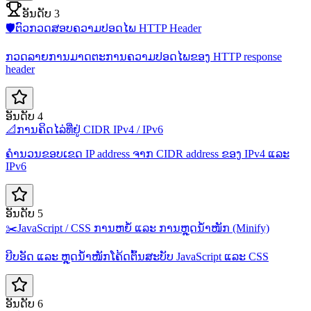
ອັນດັບ 3
🛡️
ຕົວກວດສອບຄວາມປອດໄພ HTTP Header
ກວດລາຍການມາດຕະການຄວາມປອດໄພຂອງ HTTP response
header
ອັນດັບ 4
📐
ການຄິດໄລ່ທີ່ຢູ່ CIDR IPv4 / IPv6
ຄຳນວນຂອບເຂດ IP address ຈາກ CIDR address ຂອງ IPv4 ແລະ
IPv6
ອັນດັບ 5
✂️
JavaScript / CSS ການຫຍໍ້ ແລະ ການຫຼຸດນ້ຳໜັກ (Minify)
ບີບອັດ ແລະ ຫຼຸດນ້ຳໜັກໂຄ້ດຕົ້ນສະບັບ JavaScript ແລະ CSS
ອັນດັບ 6